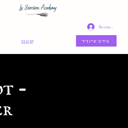
Se connecter
TICKETS
SHOP
ot -
er