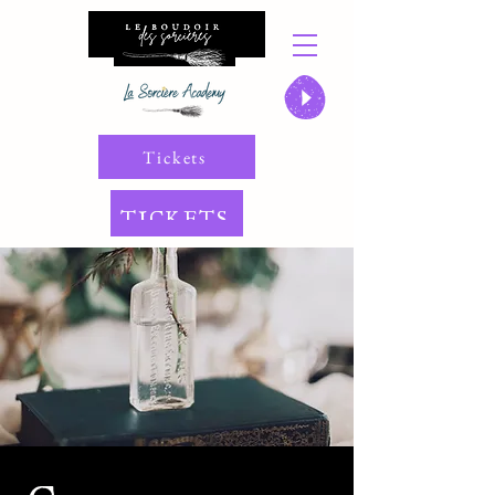
Tickets
TICKETS
Chaudronnoprax