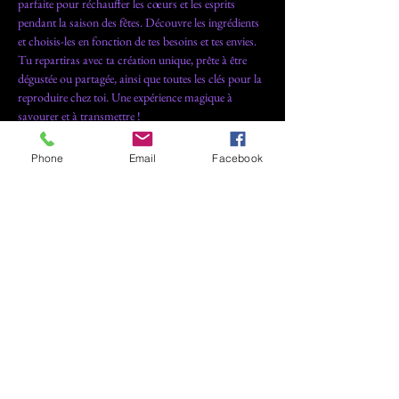
parfaite pour réchauffer les cœurs et les esprits 
pendant la saison des fêtes. Découvre les ingrédients 
et choisis-les en fonction de tes besoins et tes envies. 
Tu repartiras avec ta création unique, prête à être 
dégustée ou partagée, ainsi que toutes les clés pour la 
reproduire chez toi. Une expérience magique à 
savourer et à transmettre !
Phone
Email
Facebook
Partager cet événement
Exposants
Presse
FAQ